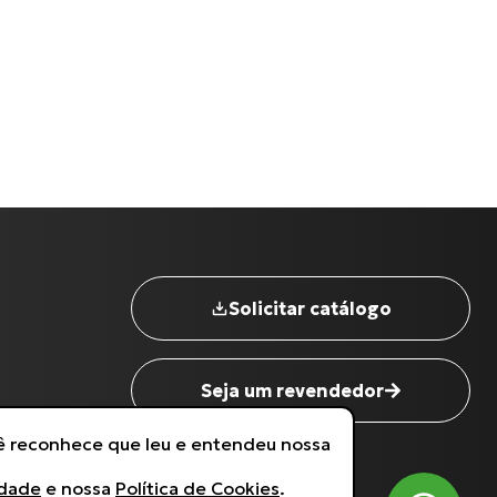
Nome completo
*
Solicitar catálogo
Digite seu Email
*
Seja um revendedor
Digite seu Telefone
*
cê reconhece que leu e entendeu nossa
idade
e nossa
Política de Cookies
.