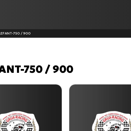
LEFANT-750 / 900
Produtos
ANT-750 / 900
Cabo de Acelerador para TI
C-100 BIZ
Cabo de Embreagem para
CG-125
Cabo de Embreagem para S-
Todos os produtos