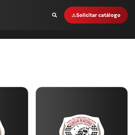
Solicitar catálogo
GER-855 i (99 até 00)
 INTERCEPTOR-650
1000 R (17 até 18)