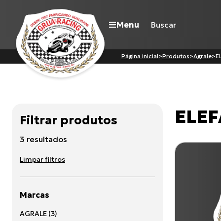
Menu
Página inicial
>
Produtos
>
Agrale
>
E
Navegue pelo site
ELEF
Filtrar produtos
Nossa história
Qualidade Grua
3
resultado
s
Atuação
Seja revendedor
Limpar filtros
Onde comprar
Contato
Marcas
AGRALE
(
3
)