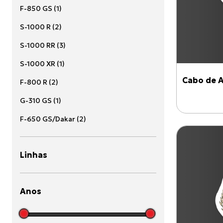
F-850 GS
(
1
)
S-1000 R
(
2
)
S-1000 RR
(
3
)
S-1000 XR
(
1
)
Cabo de A
F-800 R
(
2
)
G-310 GS
(
1
)
F-650 GS/Dakar
(
2
)
Linhas
Anos