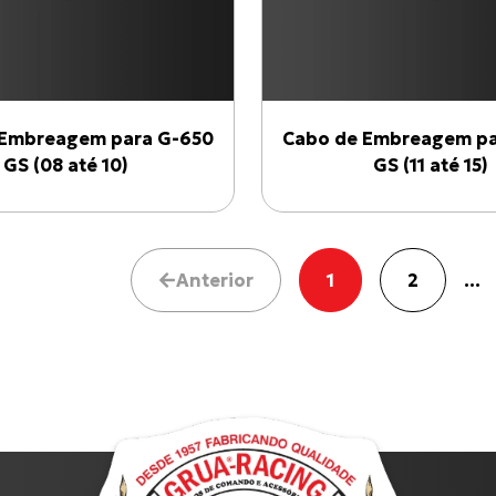
 Embreagem para G-650
Cabo de Embreagem pa
GS (08 até 10)
GS (11 até 15)
Anterior
1
2
...