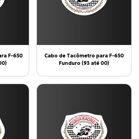
ra F-650
Cabo de Tacômetro para F-650
00)
Funduro (93 até 00)