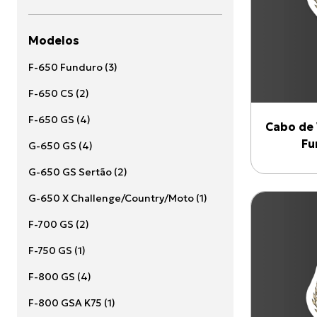
Modelos
F-650 Funduro
(
3
)
F-650 CS
(
2
)
F-650 GS
(
4
)
Cabo de 
Fu
G-650 GS
(
4
)
G-650 GS Sertão
(
2
)
G-650 X Challenge/Country/Moto
(
1
)
F-700 GS
(
2
)
F-750 GS
(
1
)
F-800 GS
(
4
)
F-800 GSA K75
(
1
)