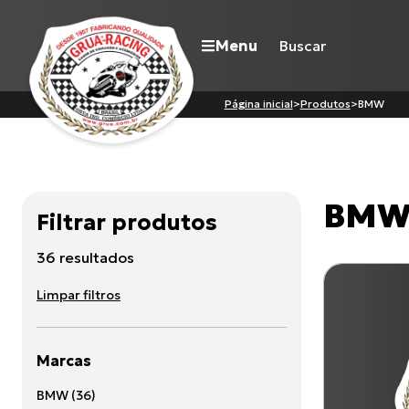
Menu
Página inicial
>
Produtos
>
BMW
Navegue pelo site
BM
Filtrar produtos
Nossa história
Qualidade Grua
36
resultado
s
Atuação
Seja revendedor
Limpar filtros
Onde comprar
Contato
Marcas
BMW
(
36
)