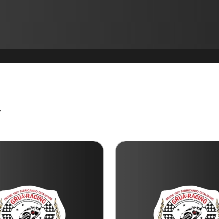
Produtos
W
Cabo de Embreagem para
BURGMAN-125 I
Cabo de Embreagem para S-
CG-125 CARGO
Cabo de Acelerador para TI
Todos os produtos