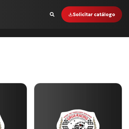
Solicitar catálogo
 INTERCEPTOR-650
1000 R (17 até 18)
GER-855 i (99 até 00)