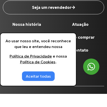
Seja um revendedor
Nome completo
*
Nossa história
Atuação
Digite seu Email
*
Qualidade Grua
Onde comprar
Ao usar nosso site, você reconhece
que leu e entendeu nossa
Digite seu Telefone
*
Produtos
Contato
Política de Privacidade
e nossa
Política de Cookies
.
Política de Privacidade
Estou de acordo com a
Política de
Privacidade
.
Política de Cookies
Aceitar todas
©
Grua Racing
- 60.641.933/0001-90.
2026
, todos
os direitos reservados. Desenvolvido por
Agência