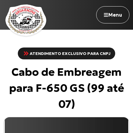
Menu
ATENDIMENTO EXCLUSIVO PARA CNPJ
Navegue pelo site
Cabo de Embreagem
Nossa história
Qualidade Grua
para F-650 GS (99 até
Atuação
Seja revendedor
07)
Onde comprar
Contato