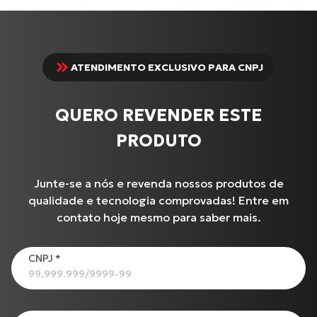
ATENDIMENTO EXCLUSIVO PARA CNPJ
QUERO REVENDER ESTE
PRODUTO
Junte-se a nós e revenda nossos produtos de
qualidade e tecnologia comprovadas! Entre em
contato hoje mesmo para saber mais.
Produtos
CNPJ
*
C-100 BIZ
Cabo de Embreagem para S-1000 R (17 até 18)
Cabo de Embreagem para INTERCEPTOR-650
BURGMAN-125 I