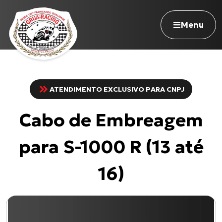
Menu
ATENDIMENTO EXCLUSIVO PARA CNPJ
Navegue pelo site
Cabo de Embreagem
Nossa história
Qualidade Grua
para S-1000 R (13 até
Atuação
Seja revendedor
16)
Onde comprar
Contato