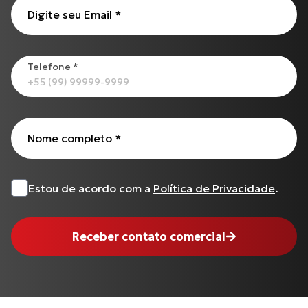
CG-125 CARGO
Digite seu Email
*
Cabo de Embreagem para S-1000 R (17 até 18)
C-100 BIZ
Todos os produtos
Telefone
*
Nome completo
*
Estou de acordo com a
Política de Privacidade
.
Receber contato comercial