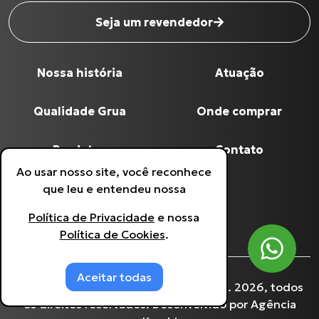
Seja um revendedor
Nossa história
Atuação
Nome completo
*
Qualidade Grua
Onde comprar
Digite seu Email
*
Produtos
Contato
Ao usar nosso site, você reconhece
Política de Privacidade
que leu e entendeu nossa
Digite seu Telefone
*
Política de Privacidade
e nossa
Política de Cookies
Política de Cookies
.
Estou de acordo com a
Política de
Privacidade
.
Aceitar todas
©
Grua Racing
- 60.641.933/0001-90.
2026
, todos
os direitos reservados. Desenvolvido por
Agência