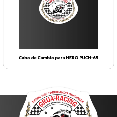
HERO PUCH-65
(
1
)
Linhas
CAMBIO
(
1
)
Anos
Cabo de Cambio para HERO PUCH-65
1900
2026
Filtrar por ano