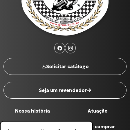
Produtos
Cabo de Embreagem para INTERCEPTOR-650
CG-125 CARGO
BURGMAN-125 I
Cabo de Embreagem para S-1000 R (17 até 18)
CG-125
Todos os produtos
Solicitar catálogo
Seja um revendedor
Nome completo
*
Nossa história
Atuação
Digite seu Email
*
Qualidade Grua
Onde comprar