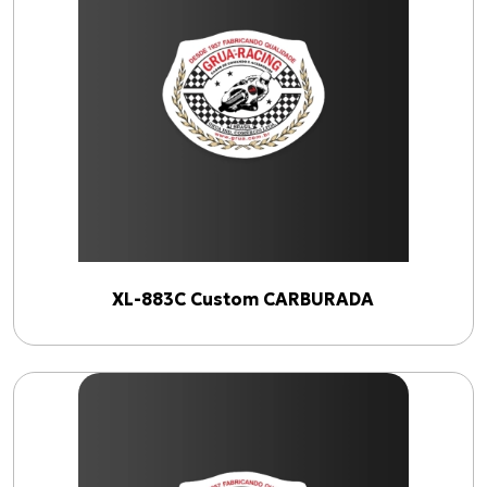
XL-883C Custom CARBURADA
(
3
)
Linhas
EMBREAGEM
(
1
)
ACELERADOR "A"
(
1
)
ACELERADOR "B"
(
1
)
XL-883C Custom CARBURADA
Anos
2002
2026
Filtrar por ano