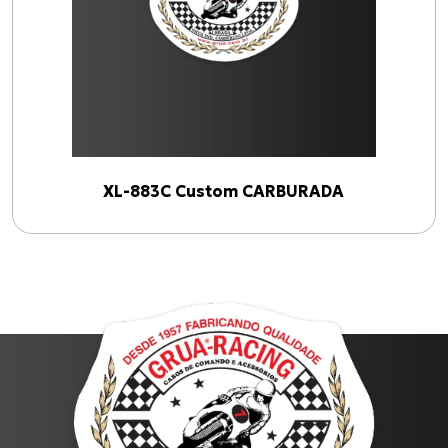
Cabo de Embreagem para S-1000 R (17 até 18)
CG-125
C-100 BIZ
Cabo de Embreagem para INTERCEPTOR-650
CG-125 CARGO
Todos os produtos
XL-883C Custom CARBURADA