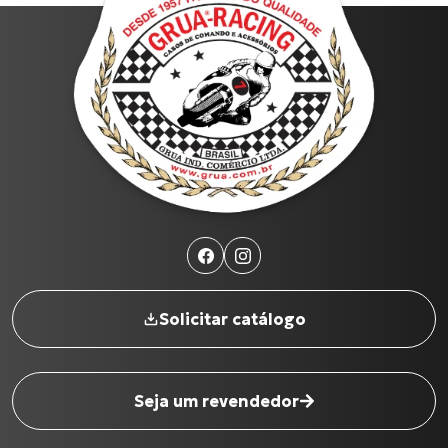
1900
2026
Filtrar por ano
Produtos
Solicitar catálogo
CG-125
Cabo de Embreagem para INTERCEPTOR-650
XL-883N Iron INJETADA
Seja um revendedor
CG-125 CARGO
Cabo de Embreagem para S-1000 R (17 até 18)
Nome completo
*