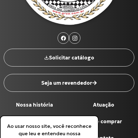
Solicitar catálogo
Seja um revendedor
Nome completo
*
Nossa história
Atuação
Digite seu Email
*
Qualidade Grua
Onde comprar
Ao usar nosso site, você reconhece
que leu e entendeu nossa
Digite seu Telefone
*