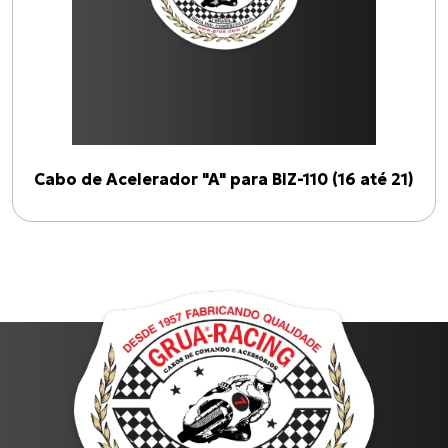
Cabo de Acelerador "A" para BIZ-110 (16 até 21)
Produtos
XL-883N Iron INJETADA
BURGMAN-125 I
Cabo de Acelerador para TIGER-855 i (99 até 00)
CG-125 CARGO
Cabo de Embreagem para INTERCEPTOR-650
Todos os produtos