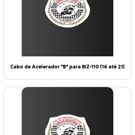
BIZ-110
(
2
)
Linhas
ACELERADOR "B"
(
1
)
ACELERADOR "A"
(
1
)
Cabo de Acelerador "B" para BIZ-110 (16 até 21)
Anos
2016
2026
Filtrar por ano