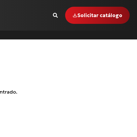
Solicitar catálogo
 INTERCEPTOR-650
GER-855 i (99 até 00)
ntrado.