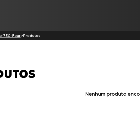
b-750-Four
>
Produtos
Produtos
DUTOS
Cabo de Embreagem para
C-100 BIZ
Cabo de Acelerador para TI
Nenhum produto enco
CG-125
BURGMAN-125 I
Todos os produtos