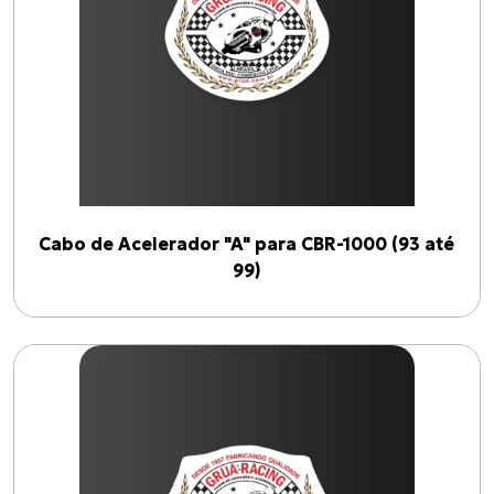
CBR-1000
(
2
)
Linhas
ACELERADOR "A"
(
1
)
ACELERADOR "B"
(
1
)
Cabo de Acelerador "A" para CBR-1000 (93 até
Anos
99)
1993
2026
Filtrar por ano