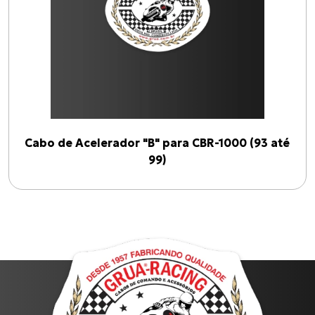
Cabo de Acelerador "B" para CBR-1000 (93 até
99)
Produtos
CG-125
Cabo de Embreagem para S-1000 R (17 até 18)
C-100 BIZ
Cabo de Embreagem para INTERCEPTOR-650
XL-883N Iron INJETADA
Todos os produtos