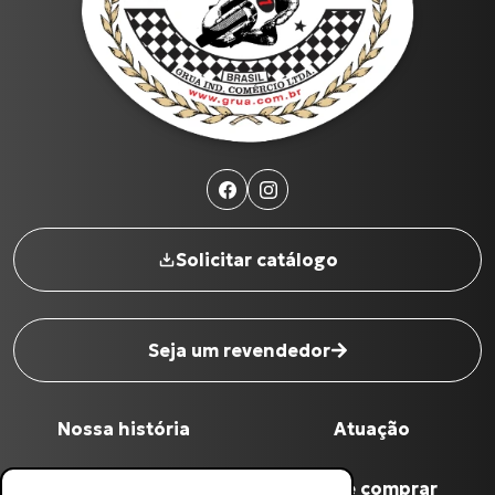
Solicitar catálogo
Seja um revendedor
Nome completo
*
Nossa história
Atuação
Digite seu Email
*
Qualidade Grua
Onde comprar