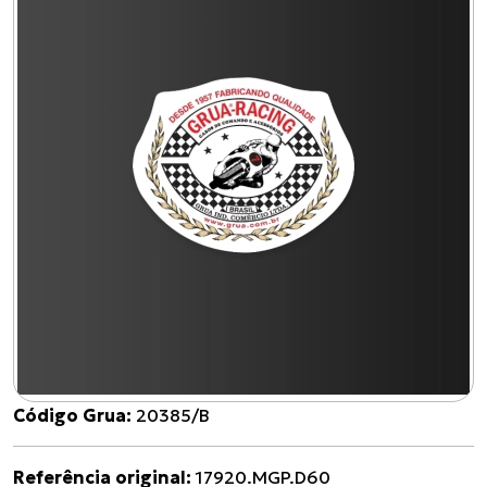
Código Grua:
20385/B
Referência original:
17920.MGP.D60