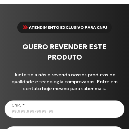
ATENDIMENTO EXCLUSIVO PARA CNPJ
QUERO REVENDER ESTE
PRODUTO
Junte-se a nós e revenda nossos produtos de
qualidade e tecnologia comprovadas! Entre em
contato hoje mesmo para saber mais.
Produtos
CNPJ
*
C-100 BIZ
Cabo de Embreagem para INTERCEPTOR-650
CG-125
Cabo de Acelerador para TIGER-855 i (99 até 00)