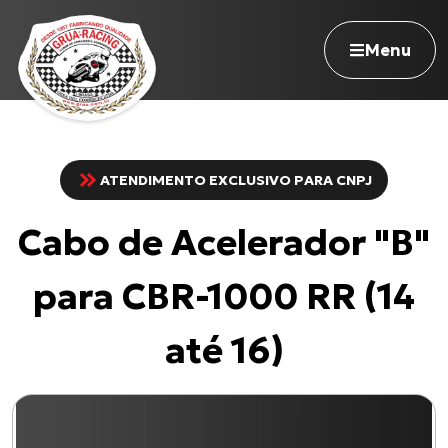
Menu
ATENDIMENTO EXCLUSIVO PARA CNPJ
Navegue pelo site
Cabo de Acelerador "B"
Nossa história
Qualidade Grua
para CBR-1000 RR (14
Atuação
Seja revendedor
até 16)
Onde comprar
Contato