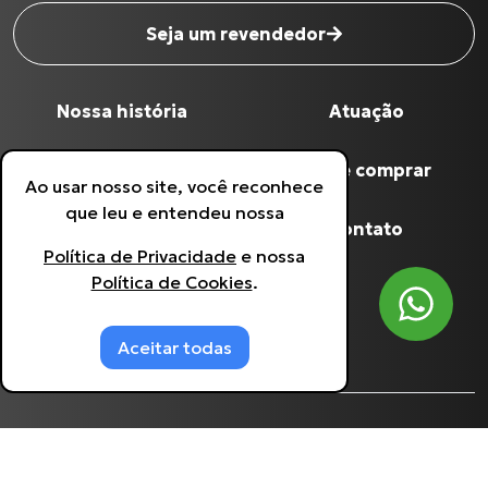
Seja um revendedor
Nome completo
*
Nossa história
Atuação
Digite seu Email
*
Qualidade Grua
Onde comprar
Ao usar nosso site, você reconhece
que leu e entendeu nossa
Digite seu Telefone
*
Produtos
Contato
Política de Privacidade
e nossa
Política de Cookies
.
Política de Privacidade
Estou de acordo com a
Política de
Privacidade
.
Política de Cookies
Aceitar todas
©
Grua Racing
- 60.641.933/0001-90.
2026
, todos
os direitos reservados. Desenvolvido por
Agência