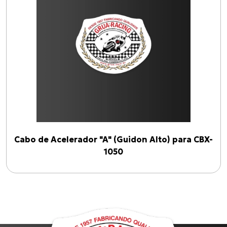
CBX-1050
(
1
)
Linhas
ACELERADOR "A" (Guidon Alto)
(
1
)
Anos
Cabo de Acelerador "A" (Guidon Alto) para CBX-
1900
2026
1050
Filtrar por ano