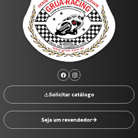
Produtos
CG-125
C-100 BIZ
Cabo de Embreagem para S-1000 R (17 até 18)
Cabo de Embreagem para INTERCEPTOR-650
CG-125 CARGO
Todos os produtos
Solicitar catálogo
Seja um revendedor
Nome completo
*