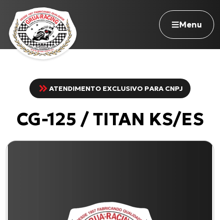
Menu
ATENDIMENTO EXCLUSIVO PARA CNPJ
Navegue pelo site
CG-125 / TITAN KS/ES
Nossa história
Qualidade Grua
Atuação
Seja revendedor
Onde comprar
Contato