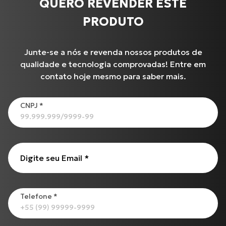
QUERO REVENDER ESTE
PRODUTO
Junte-se a nós e revenda nossos produtos de
qualidade e tecnologia comprovadas! Entre em
contato hoje mesmo para saber mais.
CNPJ
*
Produtos
XL-883N Iron INJETADA
Digite seu Email
*
Cabo de Embreagem para S-1000 R (17 até 18)
Cabo de Embreagem para INTERCEPTOR-650
C-100 BIZ
CG-125 CARGO
Telefone
*
Todos os produtos