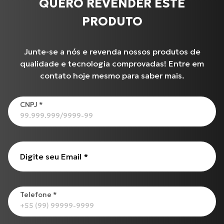
QUERO REVENDER ESTE
PRODUTO
Junte-se a nós e revenda nossos produtos de
qualidade e tecnologia comprovadas! Entre em
contato hoje mesmo para saber mais.
CNPJ
*
Produtos
XL-883N Iron INJETADA
Digite seu Email
*
CG-125
Cabo de Acelerador para TIGER-855 i (99 até 00)
C-100 BIZ
Cabo de Embreagem para INTERCEPTOR-650
Telefone
*
Todos os produtos