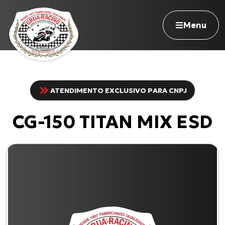
Menu
ATENDIMENTO EXCLUSIVO PARA CNPJ
Navegue pelo site
CG-150 TITAN MIX ESD
Nossa história
Qualidade Grua
Atuação
Seja revendedor
Onde comprar
Contato