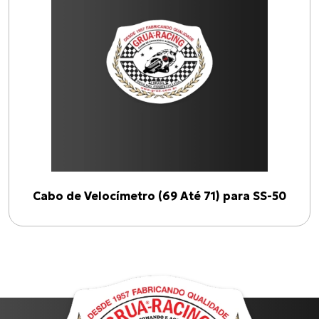
SS-50
(
1
)
Linhas
VELOCÍMETRO (69 até 71)
(
1
)
Anos
Cabo de Velocímetro (69 Até 71) para SS-50
1969
2026
Filtrar por ano