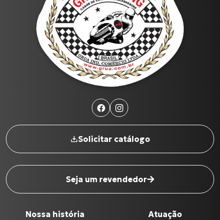
Produtos
XL-883N Iron INJETADA
BURGMAN-125 I
CG-125
C-100 BIZ
CG-125 CARGO
Todos os produtos
Solicitar catálogo
Seja um revendedor
Nome completo
*
Nossa história
Atuação