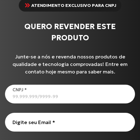
ATENDIMENTO EXCLUSIVO PARA CNPJ
QUERO REVENDER ESTE
PRODUTO
Junte-se a nós e revenda nossos produtos de
qualidade e tecnologia comprovadas! Entre em
contato hoje mesmo para saber mais.
Produtos
CNPJ
*
C-100 BIZ
BURGMAN-125 I
Cabo de Embreagem para S-1000 R (17 até 18)
Digite seu Email
*
XL-883N Iron INJETADA
Cabo de Acelerador para TIGER-855 i (99 até 00)