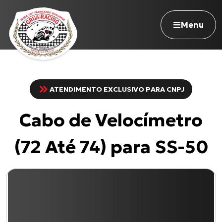
Menu
ATENDIMENTO EXCLUSIVO PARA CNPJ
Navegue pelo site
Cabo de Velocímetro
Nossa história
Qualidade Grua
(72 Até 74) para SS-50
Atuação
Seja revendedor
Onde comprar
Contato