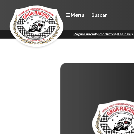
Menu
Página inicial
>
Produtos
>
Kasinski
>
Navegue pelo site
Nossa história
Qualidade Grua
Atuação
Seja revendedor
Onde comprar
Contato