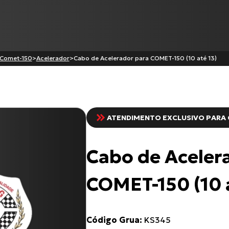
Comet-150
>
Acelerador
>
Cabo de Acelerador para COMET-150 (10 até 13)
Produtos
ATENDIMENTO EXCLUSIVO PARA 
CG-125
CG-125 CARGO
Cabo de Aceler
Cabo de Embreagem para
C-100 BIZ
BURGMAN-125 I
COMET-150 (10 a
Todos os produtos
Código Grua:
KS345