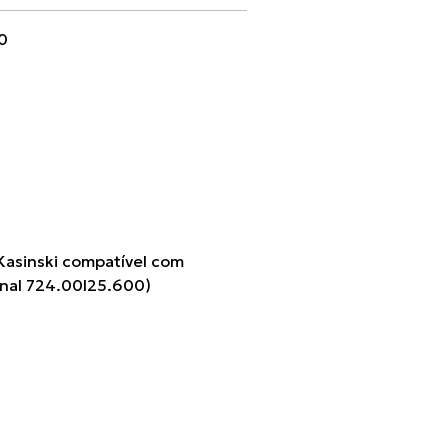
0
asinski compatível com
inal 724.00I25.600)