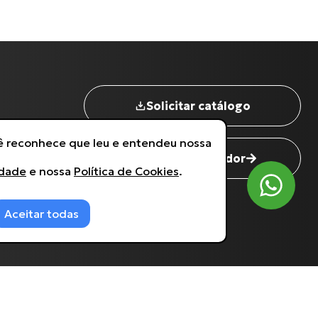
Nome completo
*
Digite seu Email
*
Solicitar catálogo
Digite seu Telefone
*
cê reconhece que leu e entendeu nossa
Seja um revendedor
idade
e nossa
Política de Cookies
.
Estou de acordo com a
Política de Privacidade
.
Aceitar todas