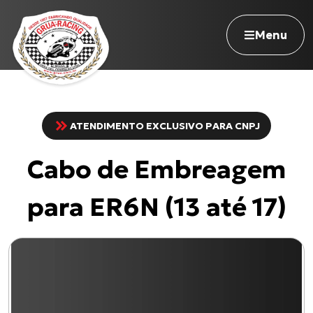
Menu
ATENDIMENTO EXCLUSIVO PARA CNPJ
Navegue pelo site
Cabo de Embreagem
Nossa história
Qualidade Grua
para ER6N (13 até 17)
Atuação
Seja revendedor
Onde comprar
Contato