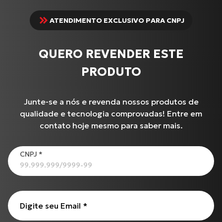
ATENDIMENTO EXCLUSIVO PARA CNPJ
QUERO REVENDER ESTE
PRODUTO
Junte-se a nós e revenda nossos produtos de
qualidade e tecnologia comprovadas! Entre em
contato hoje mesmo para saber mais.
Produtos
CNPJ
*
Cabo de Embreagem para S-1000 R (17 até 18)
C-100 BIZ
BURGMAN-125 I
Digite seu Email
*
Cabo de Acelerador para TIGER-855 i (99 até 00)
CG-125