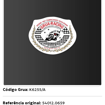
Código Grua:
K6255/A
Referência original:
54012.0659