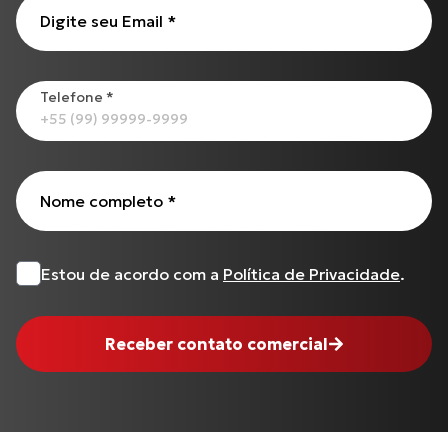
Cabo de Embreagem para INTERCEPTOR-650
Digite seu Email
*
CG-125
XL-883N Iron INJETADA
Todos os produtos
Telefone
*
Nome completo
*
Estou de acordo com a
Política de Privacidade
.
Receber contato comercial