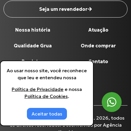
Seja um revendedor
Nossa história
Atuação
Nome completo
*
Qualidade Grua
Onde comprar
Digite seu Email
*
Produtos
Contato
Ao usar nosso site, você reconhece
Política de Privacidade
que leu e entendeu nossa
Digite seu Telefone
*
Política de Privacidade
e nossa
Política de Cookies
Política de Cookies
.
Estou de acordo com a
Política de
Privacidade
.
Aceitar todas
©
Grua Racing
- 60.641.933/0001-90.
2026
, todos
os direitos reservados. Desenvolvido por
Agência