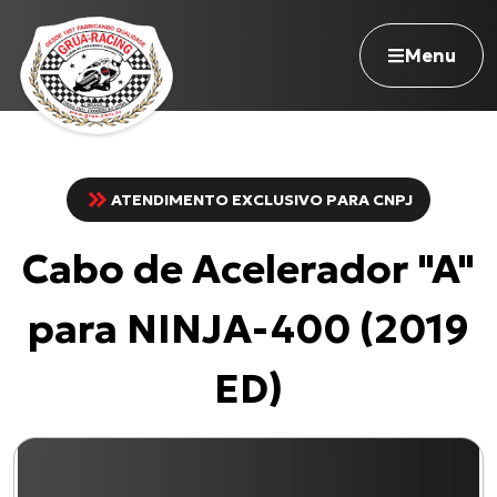
Menu
ATENDIMENTO EXCLUSIVO PARA CNPJ
Navegue pelo site
Cabo de Acelerador "A"
Nossa história
Qualidade Grua
para NINJA-400 (2019
Atuação
Seja revendedor
ED)
Onde comprar
Contato