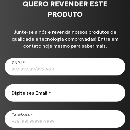
QUERO REVENDER ESTE
PRODUTO
Junte-se a nós e revenda nossos produtos de
qualidade e tecnologia comprovadas! Entre em
contato hoje mesmo para saber mais.
CNPJ
*
Produtos
Digite seu Email
*
BURGMAN-125 I
Cabo de Acelerador para TIGER-855 i (99 até 00)
CG-125
Telefone
*
C-100 BIZ
Cabo de Embreagem para S-1000 R (17 até 18)