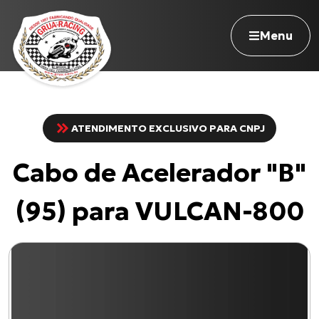
Menu
ATENDIMENTO EXCLUSIVO PARA CNPJ
Navegue pelo site
Cabo de Acelerador "B"
Nossa história
Qualidade Grua
(95) para VULCAN-800
Atuação
Seja revendedor
Onde comprar
Contato