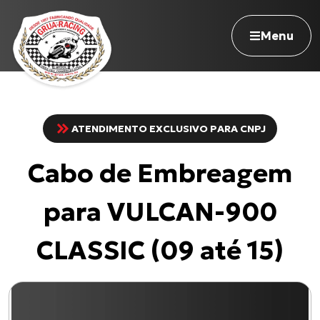
Menu
ATENDIMENTO EXCLUSIVO PARA CNPJ
Navegue pelo site
Cabo de Embreagem
Nossa história
Qualidade Grua
para VULCAN-900
Atuação
Seja revendedor
CLASSIC (09 até 15)
Onde comprar
Contato