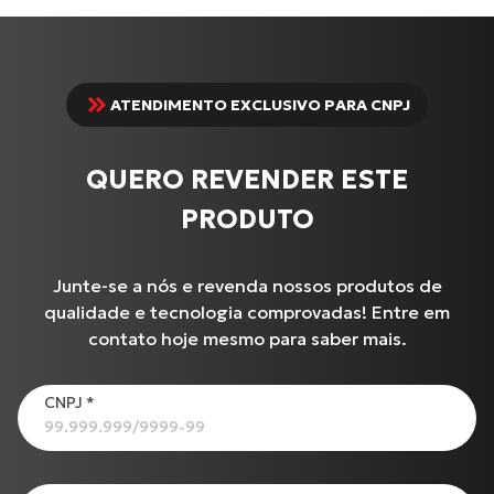
ATENDIMENTO EXCLUSIVO PARA CNPJ
QUERO REVENDER ESTE
PRODUTO
Junte-se a nós e revenda nossos produtos de
qualidade e tecnologia comprovadas! Entre em
contato hoje mesmo para saber mais.
Produtos
CNPJ
*
XL-883N Iron INJETADA
Cabo de Acelerador para TIGER-855 i (99 até 00)
CG-125
C-100 BIZ