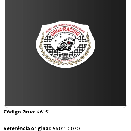
Código Grua:
K6151
Referência original:
54011.0070