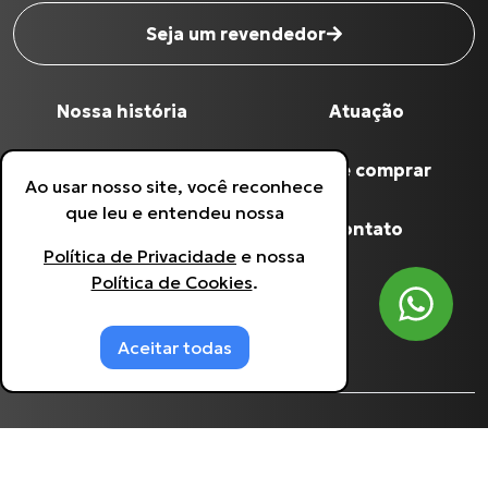
Seja um revendedor
Nome completo
*
Nossa história
Atuação
Digite seu Email
*
Qualidade Grua
Onde comprar
Ao usar nosso site, você reconhece
que leu e entendeu nossa
Digite seu Telefone
*
Produtos
Contato
Política de Privacidade
e nossa
Política de Cookies
.
Política de Privacidade
Estou de acordo com a
Política de
Privacidade
.
Política de Cookies
Aceitar todas
©
Grua Racing
- 60.641.933/0001-90.
2026
, todos
os direitos reservados. Desenvolvido por
Agência