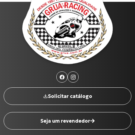
1900
2026
Filtrar por ano
Produtos
Solicitar catálogo
C-100 BIZ
XL-883N Iron INJETADA
CG-125
Seja um revendedor
CG-125 CARGO
Cabo de Embreagem para INTERCEPTOR-650
Nome completo
*