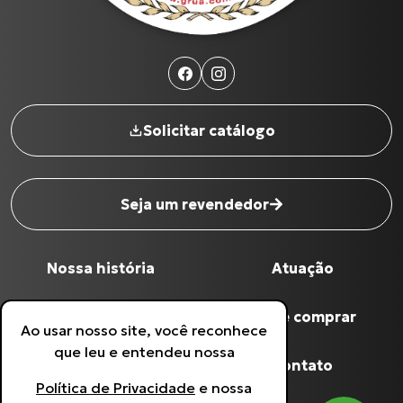
Solicitar catálogo
Seja um revendedor
Nome completo
*
Nossa história
Atuação
Digite seu Email
*
Qualidade Grua
Onde comprar
Ao usar nosso site, você reconhece
que leu e entendeu nossa
Digite seu Telefone
*
Produtos
Contato
Política de Privacidade
e nossa