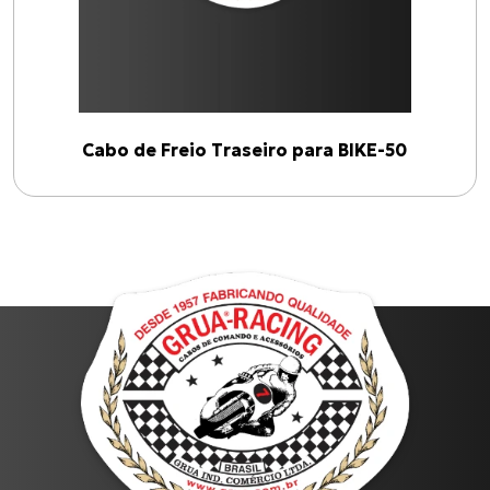
BURGMAN-125 I
C-100 BIZ
CG-125 CARGO
CG-125
Cabo de Acelerador para TIGER-855 i (99 até 00)
Cabo de Freio Traseiro para BIKE-50
Todos os produtos