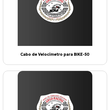
BIKE-50
(
3
)
Linhas
VELOCÍMETRO
(
1
)
ACELERADOR
(
1
)
FREIO TRASEIRO
(
1
)
Cabo de Velocímetro para BIKE-50
Anos
1900
2026
Filtrar por ano