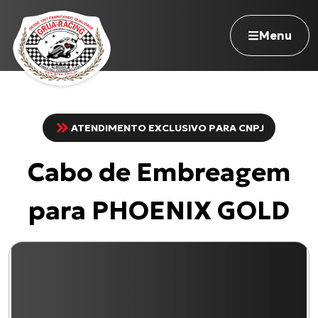
Menu
ATENDIMENTO EXCLUSIVO PARA CNPJ
Navegue pelo site
Cabo de Embreagem
Nossa história
Qualidade Grua
para PHOENIX GOLD
Atuação
Seja revendedor
Onde comprar
Contato