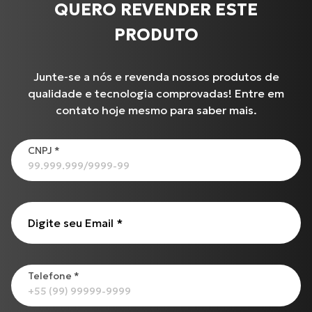
QUERO REVENDER ESTE
PRODUTO
Junte-se a nós e revenda nossos produtos de
qualidade e tecnologia comprovadas! Entre em
contato hoje mesmo para saber mais.
CNPJ
*
Produtos
XL-883N Iron INJETADA
CG-125 CARGO
Digite seu Email
*
CG-125
C-100 BIZ
BURGMAN-125 I
Telefone
*
Todos os produtos