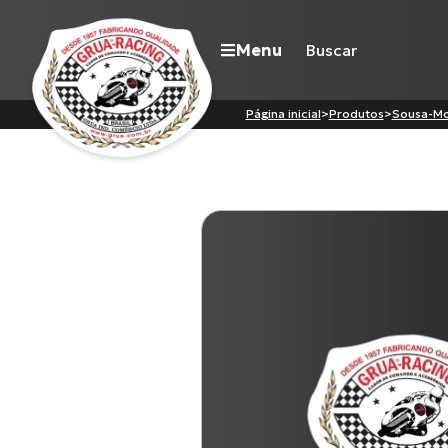
Menu
Página inicial
>
Produtos
>
Sousa-M
Navegue pelo site
Nossa história
Qualidade Grua
Atuação
Seja revendedor
Onde comprar
Contato