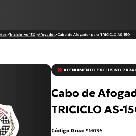
otos
>
Triciclo-As-150
>
Afogador
>
Cabo de Afogador para TRICICLO AS-150
Produtos
ATENDIMENTO EXCLUSIVO PARA 
CG-125 CARGO
Cabo de Embreagem para
Cabo de Afogad
C-100 BIZ
XL-883N Iron INJETADA
CG-125
TRICICLO AS-15
Todos os produtos
Código Grua:
SM036