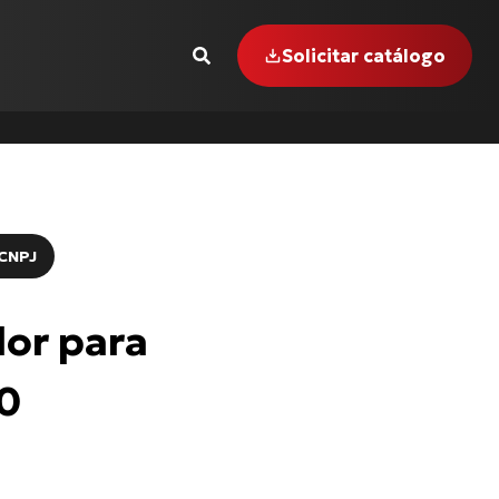
Solicitar catálogo
CNPJ
 INTERCEPTOR-650
or para
0