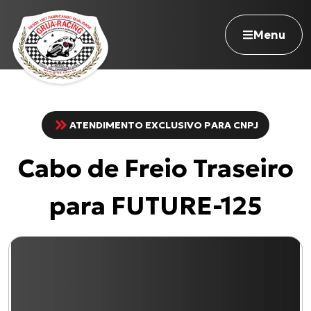
Menu
ATENDIMENTO EXCLUSIVO PARA CNPJ
Navegue pelo site
Cabo de Freio Traseiro
Nossa história
Qualidade Grua
para FUTURE-125
Atuação
Seja revendedor
Onde comprar
Contato