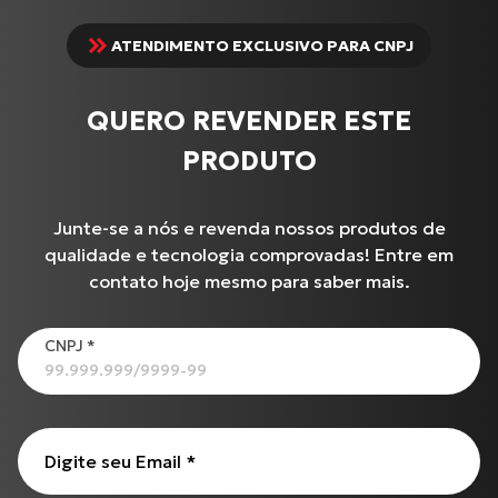
ATENDIMENTO EXCLUSIVO PARA CNPJ
QUERO REVENDER ESTE
PRODUTO
Junte-se a nós e revenda nossos produtos de
qualidade e tecnologia comprovadas! Entre em
contato hoje mesmo para saber mais.
Produtos
CNPJ
*
Cabo de Embreagem para S-1000 R (17 até 18)
XL-883N Iron INJETADA
Cabo de Embreagem para INTERCEPTOR-650
Digite seu Email
*
C-100 BIZ
CG-125 CARGO