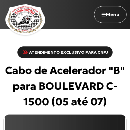
Menu
ATENDIMENTO EXCLUSIVO PARA CNPJ
Navegue pelo site
Cabo de Acelerador "B"
Nossa história
Qualidade Grua
para BOULEVARD C-
Atuação
Seja revendedor
1500 (05 até 07)
Onde comprar
Contato