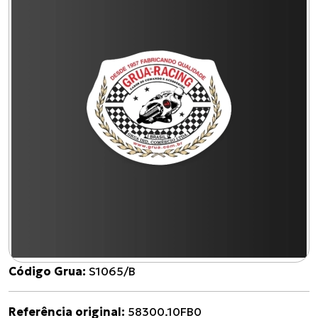
Código Grua:
S1065/B
Referência original:
58300.10FB0