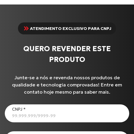
ATENDIMENTO EXCLUSIVO PARA CNPJ
QUERO REVENDER ESTE
PRODUTO
Junte-se a nós e revenda nossos produtos de
qualidade e tecnologia comprovadas! Entre em
contato hoje mesmo para saber mais.
Produtos
CNPJ
*
CG-125
BURGMAN-125 I
Cabo de Embreagem para S-1000 R (17 até 18)
Cabo de Embreagem para INTERCEPTOR-650