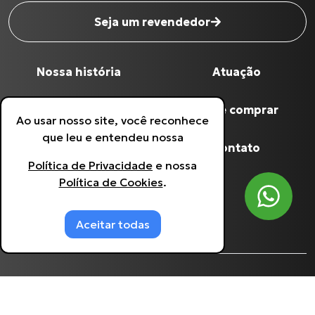
Seja um revendedor
Nome completo
*
Nossa história
Atuação
Digite seu Email
*
Qualidade Grua
Onde comprar
Ao usar nosso site, você reconhece
que leu e entendeu nossa
Digite seu Telefone
*
Produtos
Contato
Política de Privacidade
e nossa
Política de Cookies
.
Política de Privacidade
Estou de acordo com a
Política de
Privacidade
.
Política de Cookies
Aceitar todas
©
Grua Racing
- 60.641.933/0001-90.
2026
, todos
os direitos reservados. Desenvolvido por
Agência