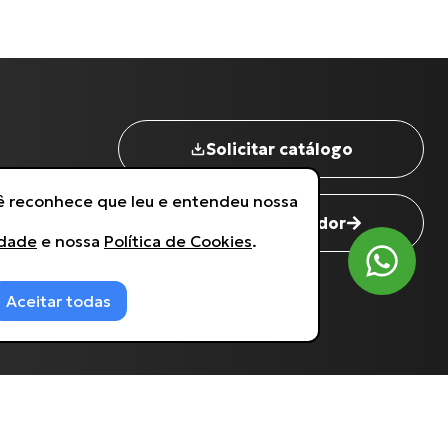
Nome completo
*
Digite seu Email
*
Solicitar catálogo
Digite seu Telefone
*
cê reconhece que leu e entendeu nossa
Seja um revendedor
idade
e nossa
Política de Cookies
.
Estou de acordo com a
Política de Privacidade
.
Aceitar todas