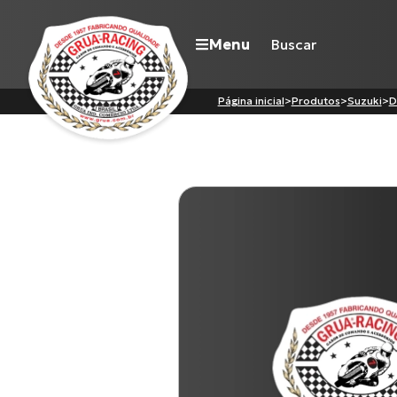
Menu
Página inicial
>
Produtos
>
Suzuki
>
D
Navegue pelo site
Nossa história
Qualidade Grua
Atuação
Seja revendedor
Onde comprar
Contato