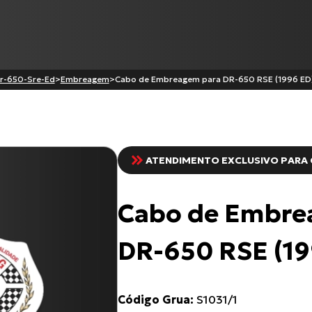
r-650-Sre-Ed
>
Embreagem
>
Cabo de Embreagem para DR-650 RSE (1996 ED
Produtos
ATENDIMENTO EXCLUSIVO PARA 
CG-125 CARGO
XL-883N Iron INJETADA
Cabo de Embre
C-100 BIZ
Cabo de Embreagem para
CG-125
DR-650 RSE (19
Todos os produtos
Código Grua:
S1031/1