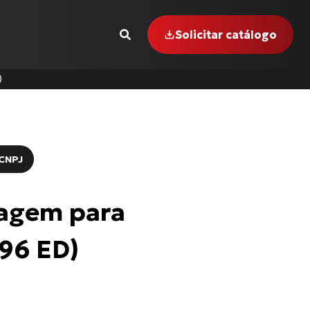
Solicitar catálogo
)
CNPJ
agem para
 INTERCEPTOR-650
96 ED)