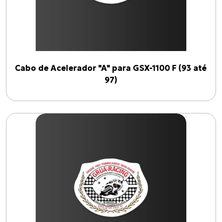
Cabo de Acelerador "A" para GSX-1100 F (93 até
97)
Produtos
BURGMAN-125 I
CG-125 CARGO
Cabo de Embreagem para INTERCEPTOR-650
XL-883N Iron INJETADA
C-100 BIZ
Todos os produtos