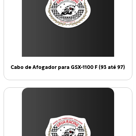
GSX-1100 F
(
4
)
Linhas
AFOGADOR
(
1
)
VELOCÍMETRO
(
1
)
ACELERADOR "A"
(
1
)
Cabo de Afogador para GSX-1100 F (93 até 97)
ACELERADOR "B"
(
1
)
Anos
1993
2026
Filtrar por ano