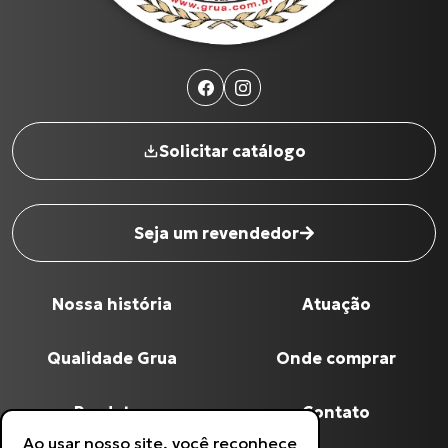
Solicitar catálogo
Seja um revendedor
Nossa história
Atuação
Nome completo
*
Qualidade Grua
Onde comprar
Digite seu Email
*
Produtos
Contato
Ao usar nosso site, você reconhece