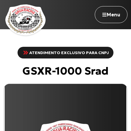
Menu
ATENDIMENTO EXCLUSIVO PARA CNPJ
Navegue pelo site
GSXR-1000 Srad
Nossa história
Qualidade Grua
Atuação
Seja revendedor
Onde comprar
Contato