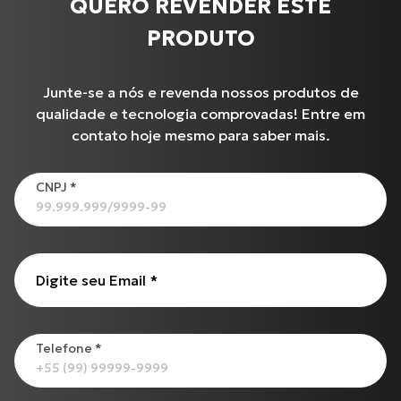
QUERO REVENDER ESTE
PRODUTO
Junte-se a nós e revenda nossos produtos de
qualidade e tecnologia comprovadas! Entre em
contato hoje mesmo para saber mais.
CNPJ
*
Produtos
Cabo de Embreagem para S-1000 R (17 até 18)
Digite seu Email
*
CG-125 CARGO
Cabo de Acelerador para TIGER-855 i (99 até 00)
Cabo de Embreagem para INTERCEPTOR-650
CG-125
Telefone
*
Todos os produtos