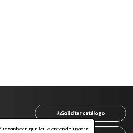
Nome completo
*
Digite seu Email
*
Solicitar catálogo
Digite seu Telefone
*
cê reconhece que leu e entendeu nossa