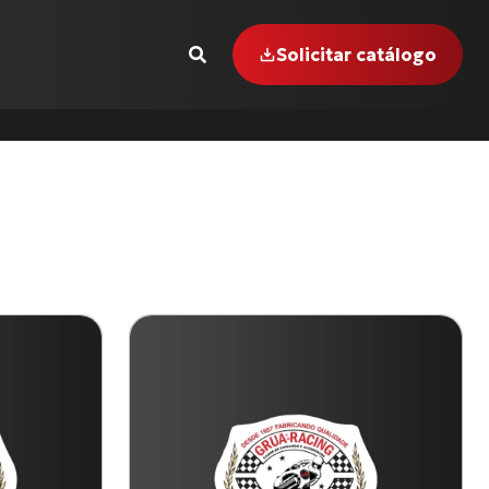
Solicitar catálogo
GER-855 i (99 até 00)