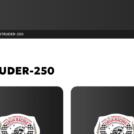
NTRUDER-250
Produtos
UDER-250
CG-125
XL-883N Iron INJETADA
C-100 BIZ
BURGMAN-125 I
Cabo de Acelerador para TI
Todos os produtos