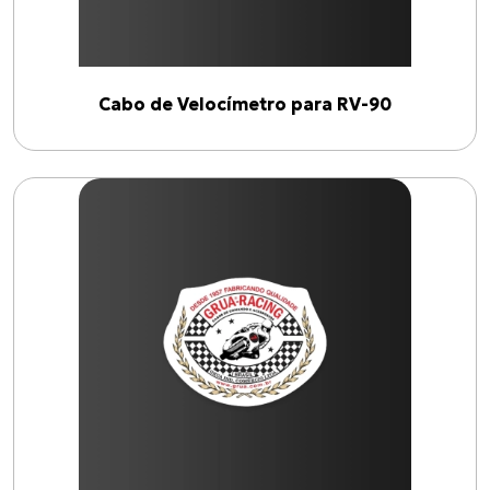
Cabo de Velocímetro para RV-90
Produtos
C-100 BIZ
Cabo de Embreagem para S-1000 R (17 até 18)
CG-125
BURGMAN-125 I
Cabo de Embreagem para INTERCEPTOR-650
Todos os produtos