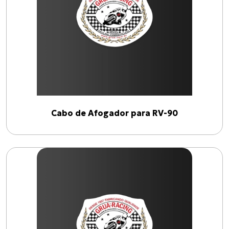
RV-90
(
6
)
Linhas
AFOGADOR
(
1
)
EMBREAGEM
(
1
)
FREIO DIANTEIRO
(
1
)
Cabo de Afogador para RV-90
VELOCÍMETRO
(
1
)
ACELERADOR (75 até 78)
(
1
)
ACELERADOR (72 até 74)
(
1
)
Anos