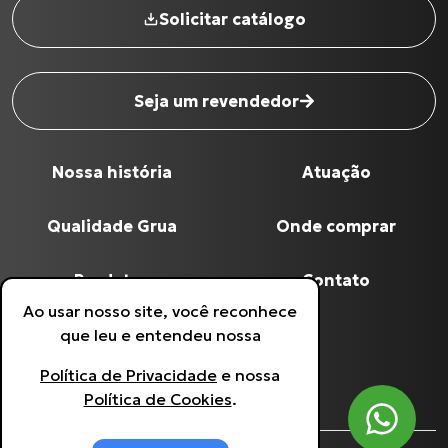
Solicitar catálogo
Seja um revendedor
Nossa história
Atuação
Nome completo
*
Qualidade Grua
Onde comprar
Digite seu Email
*
Produtos
Contato
Ao usar nosso site, você reconhece
Política de Privacidade
que leu e entendeu nossa
Digite seu Telefone
*
Política de Privacidade
e nossa
Política de Cookies
Política de Cookies
.
Estou de acordo com a
Política de
Privacidade
.