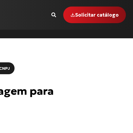
Solicitar catálogo
CNPJ
 INTERCEPTOR-650
agem para
GER-855 i (99 até 00)