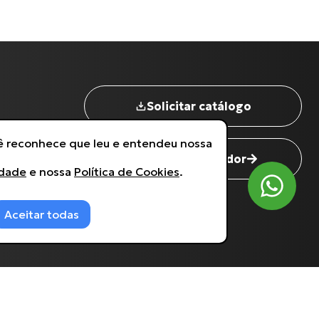
Nome completo
*
Digite seu Email
*
Solicitar catálogo
Digite seu Telefone
*
cê reconhece que leu e entendeu nossa
Seja um revendedor
idade
e nossa
Política de Cookies
.
Estou de acordo com a
Política de Privacidade
.
Aceitar todas