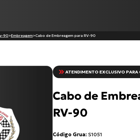
v-90
>
Embreagem
>
Cabo de Embreagem para RV-90
Produtos
ATENDIMENTO EXCLUSIVO PARA 
Cabo de Embreagem para
CG-125 CARGO
Cabo de Embre
CG-125
XL-883N Iron INJETADA
Cabo de Acelerador para TI
RV-90
Todos os produtos
Código Grua:
S1051