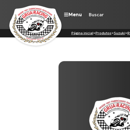
Menu
Página inicial
>
Produtos
>
Suzuki
>
R
Navegue pelo site
Nossa história
Qualidade Grua
Atuação
Seja revendedor
Onde comprar
Contato