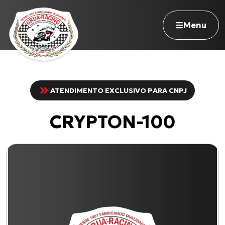
Menu
ATENDIMENTO EXCLUSIVO PARA CNPJ
Navegue pelo site
CRYPTON-100
Nossa história
Qualidade Grua
Atuação
Seja revendedor
Onde comprar
Contato