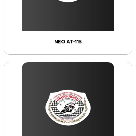
NEO AT-115
Produtos
XL-883N Iron INJETADA
CG-125 CARGO
CG-125
Cabo de Embreagem para INTERCEPTOR-650
Cabo de Embreagem para S-1000 R (17 até 18)
Todos os produtos