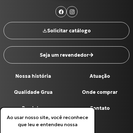
Solicitar catálogo
Seja um revendedor
Nossa história
Atuação
Nome completo
*
Qualidade Grua
Onde comprar
Digite seu Email
*
Produtos
Contato
Ao usar nosso site, você reconhece
Política de Privacidade
que leu e entendeu nossa
Digite seu Telefone
*