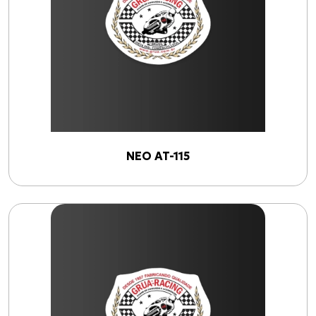
NEO AT-115
(
4
)
Linhas
AFOGADOR
(
1
)
FREIO TRASEIRO
(
1
)
VELOCÍMETRO
(
1
)
NEO AT-115
ACELERADOR
(
1
)
Anos
2005
2026
Filtrar por ano