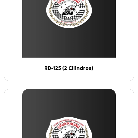
RD-125 (2 Cilindros)
(
4
)
Linhas
VELOCÍMETRO
(
1
)
ACELERADOR "3x1"
(
1
)
EMBREAGEM
(
1
)
RD-125 (2 Cilindros)
TACÔMETRO
(
1
)
Anos
1900
2026
Filtrar por ano