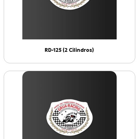
RD-125 (2 Cilindros)
Produtos
Cabo de Acelerador para TIGER-855 i (99 até 00)
C-100 BIZ
Cabo de Embreagem para INTERCEPTOR-650
BURGMAN-125 I
Cabo de Embreagem para S-1000 R (17 até 18)
Todos os produtos