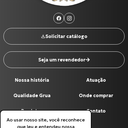
Solicitar catálogo
Seja um revendedor
Nossa história
Atuação
Nome completo
*
Qualidade Grua
Onde comprar
Digite seu Email
*
Produtos
Contato
Ao usar nosso site, você reconhece
Política de Privacidade
que leu e entendeu nossa
Digite seu Telefone
*