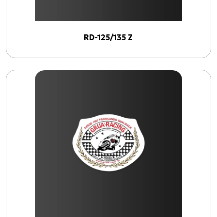
XL-883N Iron INJETADA
BURGMAN-125 I
Cabo de Embreagem para S-1000 R (17 até 18)
RD-125/135 Z
Todos os produtos