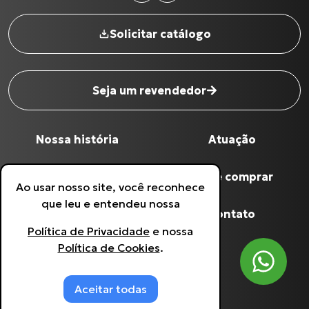
Solicitar catálogo
Seja um revendedor
Nome completo
*
Nossa história
Atuação
Digite seu Email
*
Qualidade Grua
Onde comprar
Ao usar nosso site, você reconhece
que leu e entendeu nossa
Digite seu Telefone
*
Produtos
Contato
Política de Privacidade
e nossa
Política de Cookies
.
Política de Privacidade
Estou de acordo com a
Política de
Privacidade
.
Política de Cookies
Aceitar todas