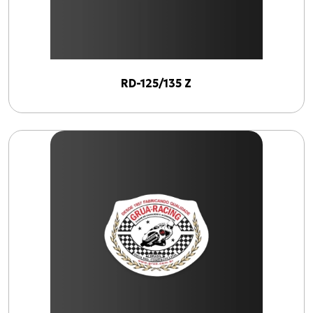
RD-125/135 Z
Produtos
Cabo de Acelerador para TIGER-855 i (99 até 00)
CG-125