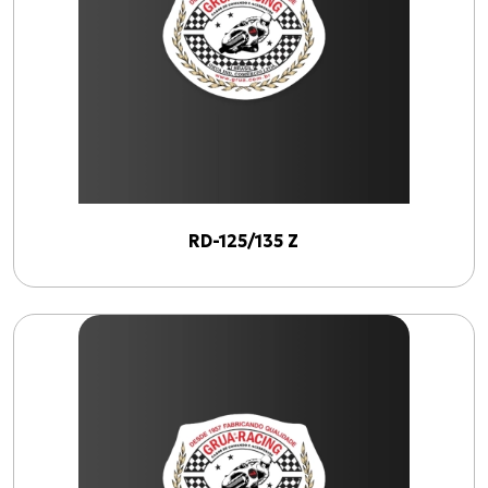
RD-125/135 Z
(
7
)
Linhas
TACÔMETRO
(
1
)
VELOCÍMETRO
(
1
)
BOMBA DE ÓLEO (até 88)
(
1
)
RD-125/135 Z
EMBREAGEM (até 88)
(
1
)
ACELERADOR PRINCIPAL (até 89)
(
1
)
ACELERADOR SECUNDÁRIO (até 89)
(
1
)
ACELERADOR COMPLETO (até 88)
(
1
)
Anos