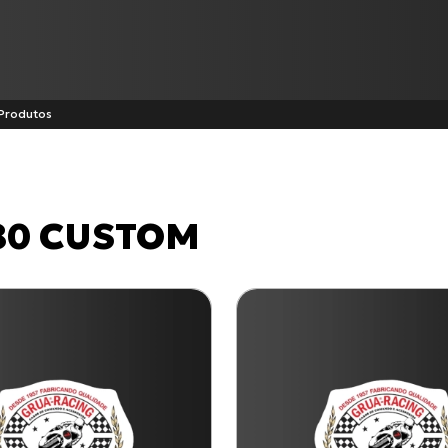
Produtos
Produtos
80 CUSTOM
Cabo de Acelerador para TI
C-100 BIZ
Cabo de Embreagem para S-
CG-125 CARGO
CG-125
Todos os produtos