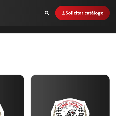
Solicitar catálogo
GER-855 i (99 até 00)
1000 R (17 até 18)