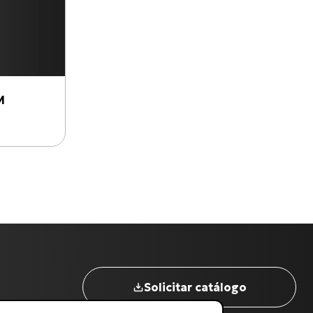
M
Nome completo
*
Digite seu Email
*
Solicitar catálogo
Digite seu Telefone
*