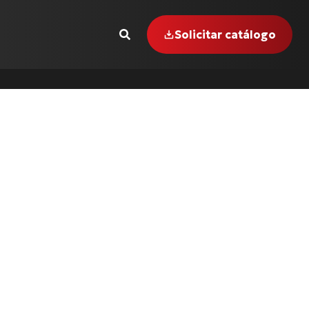
Solicitar catálogo
1000 R (17 até 18)
GER-855 i (99 até 00)