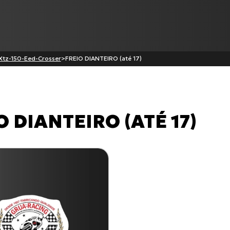
Xtz-150-Eed-Crosser
>
FREIO DIANTEIRO (até 17)
Produtos
O DIANTEIRO (ATÉ 17)
Cabo de Embreagem para S-
BURGMAN-125 I
XL-883N Iron INJETADA
C-100 BIZ
Cabo de Acelerador para TI
Todos os produtos