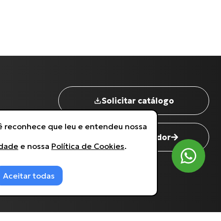
Nome completo
*
Digite seu Email
*
Solicitar catálogo
Digite seu Telefone
*
cê reconhece que leu e entendeu nossa
Seja um revendedor
idade
e nossa
Política de Cookies
.
Estou de acordo com a
Política de Privacidade
.
Aceitar todas