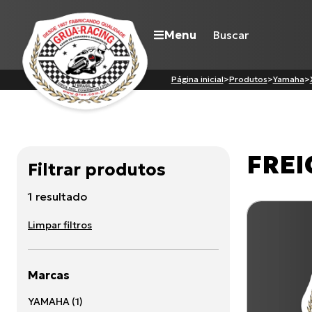
Menu
Página inicial
>
Produtos
>
Yamaha
>
Navegue pelo site
FREI
Filtrar produtos
Nossa história
Qualidade Grua
1
resultado
Atuação
Seja revendedor
Limpar filtros
Onde comprar
Contato
Marcas
YAMAHA
(
1
)